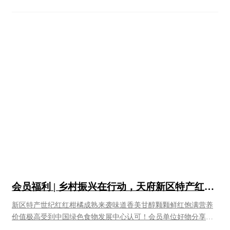
“美食美器、重汤重味” 的成席思想，呈现出一场唯美性、 沉浸式
的川菜盛宴，全方位的展现了川菜的味觉与美学，文化和历
史。 餐厅座落于成都天府新区鹿溪智谷公园内， 占地 6000 余平
方米，设 有 17 间包席馆，采用预订制包席宴，每个包间配有专
业的服务管家 和侍酒师及满足食客餐酒搭配的红酒柜，并在全国
首家推出“近代川 菜宗师”蓝光鉴先生川菜美学纪念馆，张元富大
师技能工作室（产品 研发中心）、川菜基础调料作坊、甄选食材
（非遗）展示为一体的川 菜体验、交流、分享、培训的沉浸式体
验场景。百年时光如一条时间纵线，见证了川菜发展的兴衰和历
史，从蓝关鑑 到张元富，百年时光又扩容出时间的宽度，守正与
创新正是在蓝关鑑 从厨思想的影响下，有云.鹿洄天府应运而生。
作为中国传统川菜的代表，有云.鹿洄天府建立自己的基础调料作
坊， 以达到所用之料之极致，延用古人制作技法，结合现代食客
之需求， 推出了传统的川菜包席宴，是体验经典传统川菜的首选
之地。水院、竹影、翠藓、青石等，“景中生景，步移景异”，一
会员福利 | 乡村振兴在行动，天府新区特产红柑
树、一石、 一水、一青苔，咫尺间缩万里景，与川西民居建筑交
橘团购来袭！
映生辉，衍生出 建筑空间本身无法制造的灵动感。 “江水沃
​新区特产世纪红红柑橘成熟来袭味道香美甘醇颗颗鲜红饱满营养
野， 山林竹木，疏食果实之饶”古人对生活环境的向往，也是有
价值极高受到中国绿色食物发展中心认可！会员单位好物分享，
云.鹿洄天府所想营造的一 种属于成都本土的闲居方式。​特色菜品
物美价优现！只！需！单箱购买128元起团购价：团购五箱，每箱