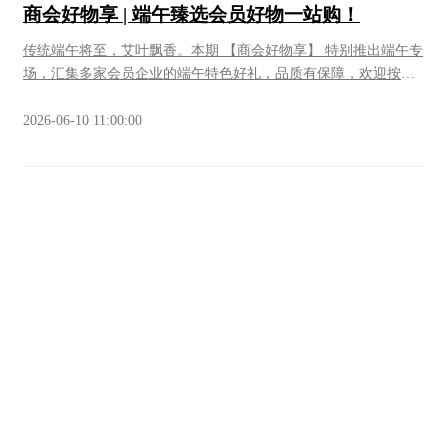
商会好物享 | 端午臻选会员好物一站购！
传统端午将至，艾叶飘香。本期 【商会好物享】 特别推出端午专
场，汇集多家会员企业的端午特色好礼，品质有保障，欢迎按需
选购。荖猎户·猎户善膳粽商会会员单位荖猎户深耕乡野十六载，
创业案例刚刚入选哈佛商学院全球案例库。今年端午颠覆传统，
2026-06-10 11:00:00
以“八分菜馅二分糯米”的创新配比，让菌子、本草、鲜材做主
角，糯米退居配角。抹茶松针粽入口松风拂面、回甘清甜，黑松
露菌香粽菌香裹着陈年云腿香在齿间炸开。砍掉过度包装，轻负
担、真滋养。订购方式028-8518355813688103132（古先生）搜索
下方小程序直接选购 ：//荖猎户伴手礼/首页/dCqZHy4CGsn1Zom
乐之农场·端午好礼商会会员单位乐之农场扎根天府新区煎茶街
道，端午佳节带来多款地道好物。包括：粽子礼盒传统手工制
作；尖山村五月翠李子（凤凰李）产自本地310亩核心种植基地；
攀枝花椰香芒果产自北纬26度，山地黄土种植。01粽子礼盒02尖
山村五月翠李子成都天府新区煎茶街道尖山村，是本地知名五月
脆（凤凰李）核心种植基地，村内连片种植约310亩，是天府新区
近郊采摘李子标杆产区。区域属浅丘缓坡，光照充足、土壤疏松
透气，昼夜温差适中，利于糖分积累。乐之在尖山村扎根5年，帮
助当地农户建立电商发货标准，用市场的端口反馈品质，目前售