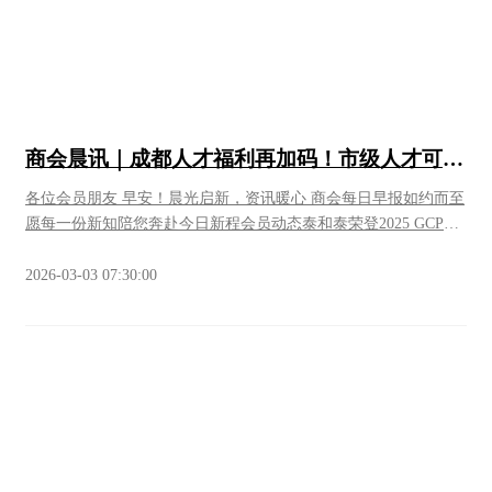
充至20台，覆盖更多区域。◉广告价格透明：- 小屏：99元/月，
990元/年 - 大屏：1980元/年 - 双大屏同播：2980元/年，9800元/5
年 *注：以月为最低起投单位，季度/年度可按倍数核算。*商会
会员专属福利免费投放1个月所有商会会员均可免费投放1个月!无
名额限制!01免费条件会员提供产品或品牌信息，由同城动线免费
设计画面，审核通过后即可上线轮播。02投放时段9:00—21:00黄
商会晨讯｜成都人才福利再加码！市级人才可享
金时段，确保曝光效果。03容量保障单车可承载1920个广告位循
优先租住权和租金补贴
环播放，充分满足会员需求.关于我们【四川同城动线科技有限公
各位会员朋友 早安！晨光启新，资讯暖心 商会每日早报如约而至
司】是新石器无人车西南地区唯一生态合作伙伴，该公司总经理
愿每一份新知陪您奔赴今日新程会员动态泰和泰荣登2025 GCP中
何福林为无人车项目创始人。公司拥有行业领先的技术资源和运
国律所年度排名：贸易与海关2025年12月16日，知名国际法律调
营经验。目前西南区域仅其拥有2台运营车辆，未来将快速扩充至
研机构GCProfiles公布了“2025 GCP中国律所年度排名：贸易与海
2026-03-03 07:30:00
20台，打造覆盖全城的流动广告网络。2026合作咨询如有意向投
关”榜单。泰和泰律师事务所凭借在贸易与海关领域专业过硬的综
放广告或进一步了解项目，欢迎直接联系- 联系人：【何福林】 -
合法律服务能力得到各方认可，荣登“国际贸易”与“海关与贸易合
电话：【132-8180-8585(微信同号)】 也可联系商会秘书处，我们
规”两大榜单。新区快讯身形小、距离远！精准保护低空安全农历
将为您对接服务。
马年首个工作日，成都市推进重点产业链高质量发展工作会议召
开。会议强调：“强化场景资源供给和机会扩容，构建市场化开发
和专业化运营机制，集中资源在人工智能、无人驾驶、低空经
济、数字文创等领域打造一批示范场景。”天府新区的低空领域企
业正在不断突破，持续创新——成都谱信通科技有限公司（以下