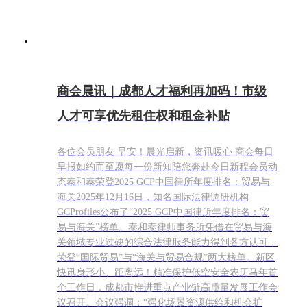
商会晨讯｜成都人才福利再加码！市级
人才可享优先租住权和租金补贴
各位会员朋友 早安！晨光启新，资讯暖心 商会每日
早报如约而至愿每一份新知陪您奔赴今日新程会员动
态泰和泰荣登2025 GCP中国律所年度排名：贸易与
海关2025年12月16日，知名国际法律调研机构
GCProfiles公布了“2025 GCP中国律所年度排名：贸
易与海关”榜单。泰和泰律师事务所凭借在贸易与海
关领域专业过硬的综合法律服务能力得到各方认可，
荣登“国际贸易”与“海关与贸易合规”两大榜单。新区
快讯身形小、距离远！精准保护低空安全农历马年首
个工作日，成都市推进重点产业链高质量发展工作会
议召开。会议强调：“强化场景资源供给和机会扩