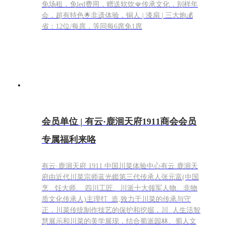
免场租，免led费用，赠送软饮🪭传承文化，别样年
会，超有特色🌟非遗体验，铜人 | 漆扇 | 三大炮💰
省：12位/每席，等同每6席免1席
会员单位 | 有云·鹿洄天府1911商会会员
专属福利来咯
有云·鹿洄天府 1911 中国川菜体验中心有云.鹿洄天
府由近代川菜宗师蓝光鑑第三代传承人张元富(中国
烹 饪大师、 四川工匠、川派十大领军人物、非物
质文化传承人)主理打 造,致力于川菜的传承与守
正，川菜传统制作技艺的保护和挖掘，川 人生活智
慧展示和川菜的美学展现，结合蜀派园林、蜀人文