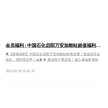
简称“谱信通科技”）深耕雷达对抗系统仿真、电磁频谱监测干
扰、无人机侦测/反制领域，以自主创新突破技术瓶颈，为天府新
区低空经济高质量发展注入强劲动力。热点追踪成都人才福利再
加码！市级人才可享优先租住权和租金补贴近日，成都市住房和
城乡建设局、中共成都市委人才工作领导小组办公室、成都市财
政局、成都市人力资源和社会保障局四部门联合发布《成都市人
才优租行动实施细则》，为符合条件的人才提供保障性租赁住房
的优先租住权和租金补贴支持。该细则自2026年4月1日起实施，
会员福利 | 中国石化启阳万安加能站超值福利来
有效期5年。每日财经伊朗货币大幅贬值：去年12月1美元可兑换
啦！加油洗车双省，速戳→
约4.2万里亚尔，最新比例为1:131.4万最新数据显示，当前伊朗里
🔔【超值福利】中国石化启阳万安加能站钜惠来袭！加油洗车全
亚尔兑美元汇率跌至0.00000076。这意味着，1美元可兑换约131.4
搞定，省到笑出声！🚗⛽️ 🌟 柴油用户看这里！省心省油更省钱**
万伊朗里亚尔。而在一个多月前的1月30日，1美元尚可兑换108.7
即日起，柴油直降0.3元/升！** 无论你是货运司机还是自驾达
万里亚尔。再往前追溯至2025年12月，折算率还维持在1美元可兑
人，加满一箱油，立享真金白银优惠！无需凑单、无需抢券，加
2025-02-18 16:42:20
换4.2万里亚尔的水平。短短两个月内，美元兑伊朗里亚尔汇率跌
多少省多少，轻松降低出行成本！ 🚗 汽油车主必抢！加油送券
超3000%。今日天气预计今起三天我市以阴天间多云天气或多云
+免费洗车，双倍快乐！ ✅ **加汽油满200元** 送20元加油券（2
间阴天气为主早晚温差略大，白天舒适度在线>>2日晚上到3日白
张10元券）💡 下次加油满200元即可用1张，省10元！ ✅ **加汽
天：多云间阴，夜间西部沿山有分散小雨，气温10～19℃；中心
油满300元** 送40元加油券（2张20元券） 💡 下次加油满300元
城区，多云间阴，气温10～18℃。>>3日晚上到4日白天：阴天间
可用1张，立减20元！ ✅ **加汽油满400元** 送60元加油券（2
多云，气温10～21℃；中心城区，阴天间多云，气温11～20℃。
张30元券） 💡 下次加油满400元可用1张，狂省30元！ **🎁 券券