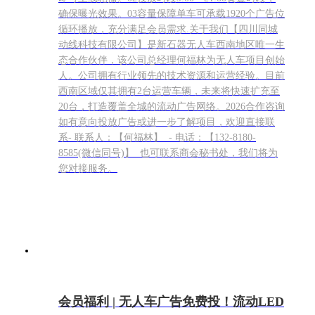
确保曝光效果。03容量保障单车可承载1920个广告位
循环播放，充分满足会员需求.关于我们【四川同城
动线科技有限公司】是新石器无人车西南地区唯一生
态合作伙伴，该公司总经理何福林为无人车项目创始
人。公司拥有行业领先的技术资源和运营经验。目前
西南区域仅其拥有2台运营车辆，未来将快速扩充至
20台，打造覆盖全城的流动广告网络。2026合作咨询
如有意向投放广告或进一步了解项目，欢迎直接联
系- 联系人：【何福林】 - 电话：【132-8180-
8585(微信同号)】 也可联系商会秘书处，我们将为
您对接服务。
会员福利 | 无人车广告免费投！流动LED