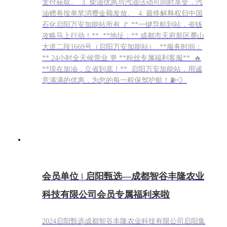
支付获取。 3. 柴油优惠与汽油活动可同时享受，汽
油赠券按单笔消费金额发放。 4. 最终解释权归中国
石化启阳万安加能站所有 🚩 **一键导航到站，省钱
攻略马上行动！** **地址：** 成都市天府新区麓山
大道二段1669号（启阳万安加能站） **服务时间：
** 24小时全天候营业 💬 **粉丝专属福利客服** 🔥
**现在加油，立省到底！** 启阳万安加能站，用诚
意满满的优惠，为您的每一程保驾护航！⛽️💨
会员单位 | 启阳甄选—成都智谷丰隆农业
科技有限公司会员专属福利来啦
​2024启阳甄选成都智谷丰隆农业科技有限公司启阳集