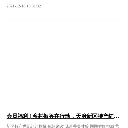
Part.01红烧牛头方 川菜高级汤汁红汤调制，与上好牛头方秘制而
118元团购十箱，每箱108元（每箱10斤）​天府新区范围免费送货
2021-12-18 18:31:32
成，软糯 适 口，胶原蛋白丰富，营养美味。Part.02素高汤金丝
上门团购联系方式：杜经理15108366467单箱购买搜索微店：世纪
面 川菜高级汤汁的素高汤调制，成品色泽浅黄，清澈如 茶，汤
红果业​​有机转换认证+绿色食品标志​以下信息来源：天府发布天府
味清香，手工切制的全蛋面条与素高汤的结合，并加以四川本 土
新区商会会员单位世纪红果业专业合作社位于四川天府新区籍田
橄榄油，更具一番风味。Part.03肝油鲍鱼 深海一级干鲍制作，采
街道西安村8组，是杜始擎从2015年便开始耕耘的田园世界。作为
用川烹古法肝油提香，既有“北醇 浓，南鲜甜” 的底蕴，又有独特
的法定代表人，杜始擎在近六年时间已经带领合作社取得了不俗
的“川香气质”。Part.04鱼羊肚烩 “ 吃鱼不见鱼”， 由张元富重现。
的成绩，先后被评为“成都市市级示范社”“四川省省级示范社”。他
改用鱼汤提鲜、制味家 常，少茨自然收汁，让鱼羊肚烩不仅有着
自己也曾经获得过“最美乡村振兴人”“农村致富带头人”“农业科技
至鲜美味，还拥有着深厚的 味型呈现。Part.05神仙鸭 以川式烹调
服务能手”等荣誉。杜始擎经营果园所获荣誉据了解，合作社种植
手法，赋予川味，而成川菜经典名菜；此菜加工 处理极为繁杂精
的柑橘品种众多，世纪红、爱媛、不知火、春见、大雅1号、沃
细，调味给料十分讲究，鸭肉酥烂，形态完美，咸鲜 煨甜，香美
柑、金秋砂糖橘、8号血橙等各大畅销款，在这里都有不错的产
无比。因年长高寿，牙齿脱落的男女“活神仙”也能够咀 嚼自如，
出，无论你是喜欢偏酸的、偏甜的、口感厚实的还是精致小巧
被赞誉为“神仙鸭子”。Part.06龙眼翘壳 龙眼翘壳—这是正宗四川
的，都能在这里品尝到心头好。世纪红果业专业合作社，果园环
风味，用川西平原常用的二荆条 泡海椒（ 自然发酵），不断进行
境“我们的基地是不用除草剂的，采用的是铺设防草布、生草栽培
多次实践探索，包括从选料方面，坚 持选用立秋后的秋海椒，这
以及人工除草等方式，并且严格按照《绿色食品种植规范》进行
样皮薄、 肉饱满、水分少，辣椒味浓郁， 从而成功调制出了这款
农事管理，大家可以安心购买、放心品尝。”早在2019年，合作社
阴豆瓣。也是目前市面上鲜辣椒调和的复合型 味型，鲜辣，甜
就取得了有机转换认证证书，春见、世纪红、沃柑、不知火等明
酸，果香味浓，与我们用网油包裹蒸制翘壳，广泛得 到市场认
会员福利 | 乡村振兴在行动，天府新区特产红柑
星产品还获得了绿色食品标志证明，这是对合作社产品最大的认
可。荣誉获奖有酒欢今夕 云山从此始融蜀地川物为一席，引川
橘团购来袭！
可。正在采摘的果农走进基地的果园，记者看到一群忙碌的工人
​新区特产世纪红红柑橘 成熟来袭 味道香美甘醇 颗颗鲜红饱满 营