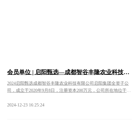
用法小贴士：** - 优惠券次日生效，30天内有效，随时加油随时
用！ - 单笔订单限用1张，加油金额达标即可抵扣（例：10元券需
满200元使用）。 - ⚠️ 注意：优惠券不兑现、不找零，不可与其
他活动叠加哦！ � **免费洗车券，爱车焕新颜！** 加汽油满200
元即送洗车券1张！ 忙碌奔波的爱车也需要“洗个澡”，干净出行
更舒心~ 📍 **活动细则** 1. 活动时间：即日起至……。 2.加油
时需在“中国石化易捷APP/小程序”支付获取。 3. 柴油优惠与汽油
活动可同时享受，汽油赠券按单笔消费金额发放。 4. 最终解释权
归中国石化启阳万安加能站所有 🚩 **一键导航到站，省钱攻略马
上行动！** **地址：** 成都市天府新区麓山大道二段1669号
会员单位 | 启阳甄选—成都智谷丰隆农业科技有
（启阳万安加能站） **服务时间：** 24小时全天候营业 💬 **粉
限公司会员专属福利来啦
丝专属福利客服** 🔥 **现在加油，立省到底！** 启阳万安加能
​2024启阳甄选成都智谷丰隆农业科技有限公司启阳集团全资子公
站，用诚意满满的优惠，为您的每一程保驾护航！⛽️💨
司，成立于2020年9月8日，注册资本200万元，公司所在地位于成
都市天府新区万安街道中太路1号，负责经营257亩生态农场，种
植各类有机蔬菜瓜果，面向成都市场进行批发、零售。 2024年我
2024-12-23 16:25:24
们开展【启阳甄选】业务。产区直发品质水果节日送礼成都智谷
丰隆农业科技有限公司农业园区实拍启阳甄选的目标甄选各类生
活产品力致成为客户身边的生活优秀服务商，为国家乡村振兴事
业添砖加瓦。√专业选品√专人驻守基地√分级筛选√专业售后√产