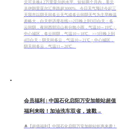
元可兑换4.2万里亚尔的水平。短短两个月内，美元
兑伊朗里亚尔汇率跌超3000%。今日天气预计今起三
天我市以阴天间多云天气或多云间阴天气为主早晚温
差略大，白天舒适度在线>>2日晚上到3日白天：多
云间阴，夜间西部沿山有分散小雨，气温10～19℃；
中心城区，多云间阴，气温10～18℃。>>3日晚上到
4日白天：阴天间多云，气温10～21℃；中心城区，
阴天间多云，气温11～20℃。
会员福利 | 中国石化启阳万安加能站超值
福利来啦！加油洗车双省，速戳→
🔔【超值福利】中国石化启阳万安加能站钜惠来袭！