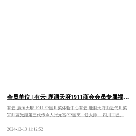
会员单位 | 有云·鹿洄天府1911商会会员专属福利
来咯
有云·鹿洄天府 1911 中国川菜体验中心有云.鹿洄天府由近代川菜
宗师蓝光鑑第三代传承人张元富(中国烹 饪大师、 四川工匠、川
派十大领军人物、非物质文化传承人)主理打 造,致力于川菜的传
承与守正，川菜传统制作技艺的保护和挖掘，川 人生活智慧展示
2024-12-13 11:12:52
和川菜的美学展现，结合蜀派园林、蜀人文化、蜀地 农产，及