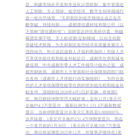
容，构建市场化开发和专业化运营机制，集中资源在
人工智能、无人驾驶、低空经济、数字文创等领域打
造一批示范场景。”天府新区的低空领域企业正在不
断突破，持续创新——成都谱信通科技有限公司（以
下简称“谱信通科技”）深耕雷达对抗系统仿真、电磁
频谱监测干扰、无人机侦测/反制领域，以自主创新
突破技术瓶颈，为天府新区低空经济高质量发展注入
强劲动力。热点追踪成都人才福利再加码！市级人才
可享优先租住权和租金补贴近日，成都市住房和城乡
建设局、中共成都市委人才工作领导小组办公室、成
都市财政局、成都市人力资源和社会保障局四部门联
合发布《成都市人才优租行动实施细则》，为符合条
件的人才提供保障性租赁住房的优先租住权和租金补
贴支持。该细则自2026年4月1日起实施，有效期5
年。每日财经伊朗货币大幅贬值：去年12月1美元可
兑换约4.2万里亚尔，最新比例为1:131.4万最新数据
显示，当前伊朗里亚尔兑美元汇率跌至0.00000076。
这意味着，1美元可兑换约131.4万伊朗里亚尔。而在
一个多月前的1月30日，1美元尚可兑换108.7万里亚
尔。再往前追溯至2025年12月，折算率还维持在1美