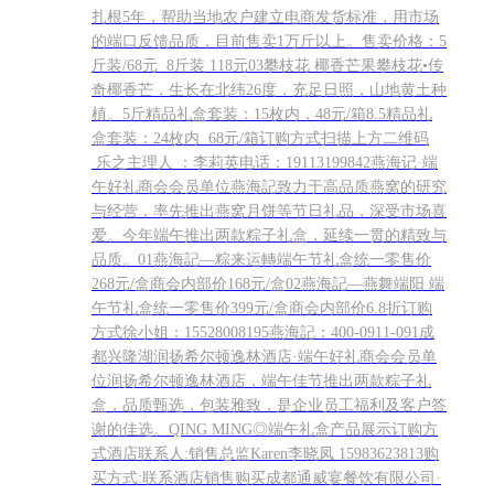
扎根5年，帮助当地农户建立电商发货标准，用市场
销…… “当时我们四处‘取经’，四川省农业科学院的专家、中国农
的端口反馈品质，目前售卖1万斤以上。售卖价格：5
科院柑研所的专家，还有一些各地的民间种植达人等等，都是我
斤装/68元 8斤装 118元03攀枝花 椰香芒果攀枝花•传
们请教的对象。”杜始擎说，目前合作社还需要有更大的平台去进
奇椰香芒，生长在北纬26度，充足日照，山地黄土种
行品牌推广，好的产品已经有了，下一步就是如何让它们更加广
植。5斤精品礼盒套装：15枚内，48元/箱8.5精品礼
泛地走进千家万户。 果园鸟瞰杜始擎与果农在采摘 下一步，合作
盒套装：24枚内 68元/箱订购方式扫描上方二维码
社将继续学习摸索，希望在第一产业基础已经打牢的基础上，进
乐之主理人 ：李莉英电话：19113199842燕海记·端
一步发展第三产业，发展田园乡村旅游，带动周边采摘、餐饮、
午好礼商会会员单位燕海記致力于高品质燕窝的研究
民宿、农事体验等发展，真正让乡亲们共同富裕起来，天府新区
与经营，率先推出燕窝月饼等节日礼品，深受市场喜
的乡村一定大有可为。
爱。今年端午推出两款粽子礼盒，延续一贯的精致与
品质。01燕海記—粽来运轉端午节礼盒统一零售价
268元/盒商会内部价168元/盒02燕海記—燕舞端阳 端
午节礼盒统一零售价399元/盒商会内部价6.8折订购
方式徐小姐：15528008195燕海記：400-0911-091成
都兴隆湖润扬希尔顿逸林酒店·端午好礼商会会员单
位润扬希尔顿逸林酒店，端午佳节推出两款粽子礼
盒，品质甄选，包装雅致，是企业员工福利及客户答
谢的佳选。QING MING◎端午礼盒产品展示订购方
式酒店联系人:销售总监Karen李晓凤 15983623813购
买方式:联系酒店销售购买成都通威宴餐饮有限公司·