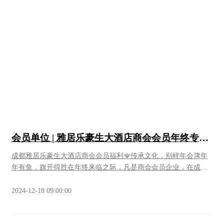
品没有黑科技与狠活√和抖音、拼多多、小区团购的货有质的区别
基地自产特色产品1产区直发公司选品均为远离城市，自然生态乡
村出产的特色水果，国家地理标志产品是首选。现摘先发，保证
果品新鲜度。专业人员实地筛选，保证水果口感优于电商、超市
产品。对于果品农残实行0容忍，凡是推荐的果品均通过农残检验
合格，健康产品是服务的首要宗旨。花香蓝莓云南糖心丑苹果大
凉山冬草莓雷波脐橙2品质水果甄选全国优质水果，从产品的口
感、产地、品种筛选，做到同类水果最优，同种水果最佳，搭配
精美包装，自吃、送礼都是不错的选择。3精致节日礼盒在每个重
要的节假日、传统节日，我们提供甄选和定制专属、个性化的中
高端礼盒服务，选料优良，包装精美有亮点，拿得出手、有新
意、有亮点，满足您维护客户、拓展关系的产品需求。​◀业务对
会员单位 | 雅居乐豪生大酒店商会会员年终专属
接人员▶总经理 张 婷 139 8051 9897销售经理 袁有为 138
福利来咯
0801 8920
成都雅居乐豪生大酒店 商会会员福利🪭传承文化，别样年会🎏年
年有鱼，旗开得胜在年终来临之际，凡是商会会员企业，在成都
雅居乐豪生大酒店定宴会，均免场租，免led费用，赠送软饮🪭传
承文化，别样年会，超有特色🌟非遗体验，铜人 | 漆扇 | 三大炮💰
2024-12-18 09:00:00
省：12位/每席，等同每6席免1席