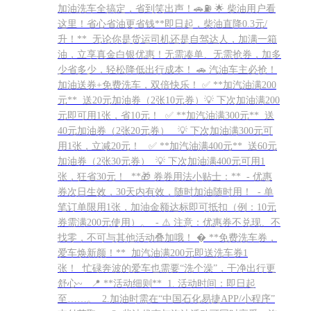
加油洗车全搞定，省到笑出声！🚗⛽️ 🌟 柴油用户看
这里！省心省油更省钱**即日起，柴油直降0.3元/
升！** 无论你是货运司机还是自驾达人，加满一箱
油，立享真金白银优惠！无需凑单、无需抢券，加多
少省多少，轻松降低出行成本！ 🚗 汽油车主必抢！
加油送券+免费洗车，双倍快乐！ ✅ **加汽油满200
元** 送20元加油券（2张10元券）💡 下次加油满200
元即可用1张，省10元！ ✅ **加汽油满300元** 送
40元加油券（2张20元券） 💡 下次加油满300元可
用1张，立减20元！ ✅ **加汽油满400元** 送60元
加油券（2张30元券） 💡 下次加油满400元可用1
张，狂省30元！ **🎁 券券用法小贴士：** - 优惠
券次日生效，30天内有效，随时加油随时用！ - 单
笔订单限用1张，加油金额达标即可抵扣（例：10元
券需满200元使用）。 - ⚠️ 注意：优惠券不兑现、不
找零，不可与其他活动叠加哦！ � **免费洗车券，
爱车焕新颜！** 加汽油满200元即送洗车券1
张！ 忙碌奔波的爱车也需要“洗个澡”，干净出行更
舒心~ 📍 **活动细则** 1. 活动时间：即日起
至……。 2.加油时需在“中国石化易捷APP/小程序”