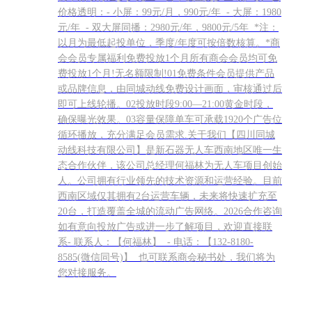
价格透明：- 小屏：99元/月，990元/年 - 大屏：1980
元/年 - 双大屏同播：2980元/年，9800元/5年 *注：
以月为最低起投单位，季度/年度可按倍数核算。*商
会会员专属福利免费投放1个月所有商会会员均可免
费投放1个月!无名额限制!01免费条件会员提供产品
或品牌信息，由同城动线免费设计画面，审核通过后
即可上线轮播。02投放时段9:00—21:00黄金时段，
确保曝光效果。03容量保障单车可承载1920个广告位
循环播放，充分满足会员需求.关于我们【四川同城
动线科技有限公司】是新石器无人车西南地区唯一生
态合作伙伴，该公司总经理何福林为无人车项目创始
人。公司拥有行业领先的技术资源和运营经验。目前
西南区域仅其拥有2台运营车辆，未来将快速扩充至
20台，打造覆盖全城的流动广告网络。2026合作咨询
如有意向投放广告或进一步了解项目，欢迎直接联
系- 联系人：【何福林】 - 电话：【132-8180-
8585(微信同号)】 也可联系商会秘书处，我们将为
您对接服务。