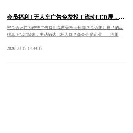
卖1万斤以上。售卖价格：5斤装/68元 8斤装 118元03攀枝花 椰香
芒果攀枝花•传奇椰香芒，生长在北纬26度，充足日照，山地黄土
会员福利 | 无人车广告免费投！流动LED屏，让
种植。5斤精品礼盒套装：15枚内，48元/箱8.5精品礼盒套装：24
您的品牌“刷屏”全城！
枚内 68元/箱订购方式扫描上方二维码 乐之主理人 ：李莉英电
您是否还在为传统广告费用高覆盖窄而烦恼？是否想让自己的品
话：19113199842燕海记·端午好礼商会会员单位燕海記致力于高
牌真正“动”起来，主动触达目标人群？商会会员企业——四川同
品质燕窝的研究与经营，率先推出燕窝月饼等节日礼品，深受市
城动线科技有限公司，致力于用科技手段帮助中小企业实现低成
场喜爱。今年端午推出两款粽子礼盒，延续一贯的精致与品质。
本、高曝光的品牌推广。现面向全体商会会员推出专属福利，有
2026-03-18 14:44:12
01燕海記—粽来运轉端午节礼盒统一零售价268元/盒商会内部价
需要的会员朋友，欢迎咨询！什么是无人车广告？它以L4级自动
168元/盒02燕海記—燕舞端阳 端午节礼盒统一零售价399元/盒商
驾驶车辆为载体，车身搭载三面高清LED大屏，每日穿梭于城市
会内部价6.8折订购方式徐小姐：15528008195燕海記：400-0911-
核心区域，让您的广告不再是固定的“孤岛”，而是流动的“风景
091成都兴隆湖润扬希尔顿逸林酒店·端午好礼商会会员单位润扬
线”。核心优势- 高覆盖：覆盖天府新区全域，每日往返各大地铁
希尔顿逸林酒店，端午佳节推出两款粽子礼盒，品质甄选，包装
口、商圈等人流密集区，辐射百万人群。- 高频次：每日8:00—
雅致，是企业员工福利及客户答谢的佳选。QING MING◎端午礼
20:00稳定运营，单屏日均播放1920次（15秒/次），三屏联播，曝
盒产品展示订购方式酒店联系人:销售总监Karen李晓
光量级翻倍。- 低成本：最低仅需99元/月，对比传统高速路牌年
凤 15983623813购买方式:联系酒店销售购买成都通威宴餐饮有限
费60万+，性价比优势显著。- 灵活可控：可根据需求指定行驶路
公司·端午好礼商会会员单位通威宴推出三款端午礼盒通威宴推出
线或点位，实现“哪里人多去哪里”的动态宣传。运营区域 & 投放
多款端午礼盒。通威三文鱼基地直供、生态散养鸡、通威虾礼
方案目前在天府新区、新都区共投入2台运营车辆，后续将逐步扩
盒。订购联系及购买方式详见下方。01通威三文鱼周五配送 ✅通
充至20台，覆盖更多区域。◉广告价格透明：- 小屏：99元/月，
威三文鱼基地开团啦🐟🐟🐟 一鱼两吃，实现三文鱼自由超级新
990元/年 - 大屏：1980元/年 - 双大屏同播：2980元/年，9800元/5