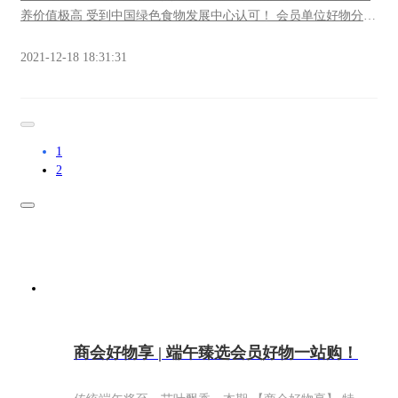
酒、川茶入馔演义百年的传承和川食让我们用经典致敬最经典的
们正在加班加点地进行采摘作业，一排排茂密的树上缀满了红彤
养价值极高 受到中国绿色食物发展中心认可！ 会员单位好物分
你们有云 · 鹿洄天府 1911 中国川菜体验中心地址：成都市天府新
彤的果子，正静静等待着被送往各地的商超店铺。果园的大鹅果
享，物美价优 现！只！需！ 单箱购买128元起 团购价： 团购五
区兴隆街道蜡梓西二街 126 号 2栋附 1 号订餐电话：
园中，鹅、鸡等家禽悠闲地穿梭在果树下，几只暴脾气的大白鹅
箱，每箱118元 团购十箱，每箱108元 （每箱10斤） ​天府新区范
2021-12-18 18:31:31
18208154412(王经理)商会会员专属福利​
还伸长了脖子进行热情的“欢迎”。原来这是基地所提倡的种养循
围免费送货上门 团购联系方式： 杜经理 15108366467 单箱购买搜
环模式，果林下养殖家禽，产生的粪便会进入沼气池，经过发酵
索微店：世纪红果业​​有机转换认证+绿色食品标志​以下信息来源：
后产生沼液，再用沼液浇灌果树，这对于果子的品质无疑是最优
天府发布天府新区商会会员单位世纪红果业专业合作社位于四川
的能量加持。一名返乡创业大学生的华丽转变谈起当年开始做农
天府新区籍田街道西安村8组，是杜始擎从2015年便开始耕耘的田
业的经历，杜始擎感慨万千。他在大学期间便入了伍，退伍后才
1
园世界。作为的法定代表人，杜始擎在近六年时间已经带领合作
2
返回家乡开始创业，刚开始接触农业的他其实也并没有任何的经
社取得了不俗的成绩，先后被评为“成都市市级示范社”“四川省省
验和技术支撑，全凭着一腔孤勇闯进来，又靠着入伍期间所磨炼
级示范社”。他自己也曾经获得过“最美乡村振兴人”“农村致富带头
出的属于军人的意志力和耐心，才能有如今的这一番天地。世纪
人”“农业科技服务能手”等荣誉。杜始擎经营果园所获荣誉据了
红果业专业合作社，果园环境“其实籍田是我丈母娘的老家，我从
解，合作社种植的柑橘品种众多，世纪红、爱媛、不知火、春
小对田园生活特别向往的，也梦想着在农村拥有一点属于自己的
见、大雅1号、沃柑、金秋砂糖橘、8号血橙等各大畅销款，在这
产业，那时候国家又倡导老百姓搞合作社和家庭农场，所以天时
里都有不错的产出，无论你是喜欢偏酸的、偏甜的、口感厚实的
地利人和，我自然而然地走上了农业创业的道路。”世纪红果业专
还是精致小巧的，都能在这里品尝到心头好。世纪红果业专业合
业合作社，果园环境要想成功，光有一腔热情可不够。用杜始擎
作社，果园环境“我们的基地是不用除草剂的，采用的是铺设防草
的话说，最初他搭的“草台班子”里的成员都是一知半解的，技术
布、生草栽培以及人工除草等方式，并且严格按照《绿色食品种
商会好物享 | 端午臻选会员好物一站购！
人员不够专业、品牌难以建立、产品不懂营销……“当时我们四
植规范》进行农事管理，大家可以安心购买、放心品尝。”早在
处‘取经’，四川省农业科学院的专家、中国农科院柑研所的专家，
2019年，合作社就取得了有机转换认证证书，春见、世纪红、沃
还有一些各地的民间种植达人等等，都是我们请教的对象。”杜始