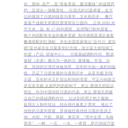
化、蜀地 农产，及“美食美器、重汤重味” 的成席思
想，呈现出一场唯美性、 沉浸式的川菜盛宴，全方
位的展现了川菜的味觉与美学，文化和历史。 餐厅
座落于成都天府新区鹿溪智谷公园内， 占地 6000 余
平方米，设 有 17 间包席馆，采用预订制包席宴，
每个包间配有专业的服务管家 和侍酒师及满足食客
餐酒搭配的红酒柜，并在全国首家推出“近代川 菜宗
师”蓝光鉴先生川菜美学纪念馆，张元富大师技能工
作室（产品 研发中心）、川菜基础调料作坊、甄选
食材（非遗）展示为一体的川 菜体验、交流、分
享、培训的沉浸式体验场景。百年时光如一条时间纵
线，见证了川菜发展的兴衰和历史，从蓝关鑑 到张
元富，百年时光又扩容出时间的宽度，守正与创新正
是在蓝关鑑 从厨思想的影响下，有云.鹿洄天府应运
而生。作为中国传统川菜的代表，有云.鹿洄天府建
立自己的基础调料作坊， 以达到所用之料之极致，
延用古人制作技法，结合现代食客之需求， 推出了
传统的川菜包席宴，是体验经典传统川菜的首选之
地。水院、竹影、翠藓、青石等，“景中生景，步移
景异”，一树、一石、 一水、一青苔，咫尺间缩万里