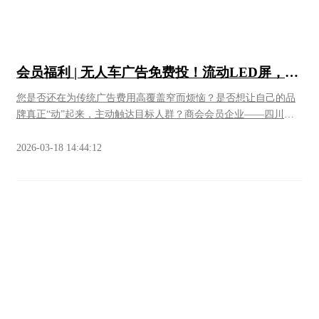
鲜，当天现捞，到手不到8小时🕐鱼柳可以薄切厚切吃刺身🍣，鱼
年 *注：以月为最低起投单位，季度/年度可按倍数核算。*商会
头鱼骨熬汤，可以吃涮鱼片🍲赠送门店同款手工辣椒酱🌶1瓶，20
会员专属福利免费投放1个月所有商会会员均可免费投放1个月!无
元/瓶，芥末酱1支团购福利价256元，通威宴自提，欢迎预定👏02
名额限制!01免费条件会员提供产品或品牌信息，由同城动线免费
生态散养鸡生态散养鸡，可以提前预定，通威宴到店自提！🐔山
设计画面，审核通过后即可上线轮播。02投放时段9:00—21:00黄
林散养鸡，每日林间觅食跑动，肉质紧实不柴，煲汤醇厚，红烧
会员福利 | 无人车广告免费投！流动LED屏，让
金时段，确保曝光效果。03容量保障单车可承载1920个广告位循
喷香💰售价：活鸡称重计价✅ 免费代宰杀清理，到手免处理，回
您的品牌“刷屏”全城！
环播放，充分满足会员需求.关于我们【四川同城动线科技有限公
您是否还在为传统广告费用高覆盖窄而烦恼？是否想让自己的品
家直接烹制✅ 家宴小聚、宴请待客都适配，煲汤红烧都好吃💡烹
司】是新石器无人车西南地区唯一生态合作伙伴，该公司总经理
牌真正“动”起来，主动触达目标人群？商会会员企业——四川同
饪小贴士：搭配基地菜籽油烹饪，风味更香！订购方式通威三文
何福林为无人车项目创始人。公司拥有行业领先的技术资源和运
城动线科技有限公司，致力于用科技手段帮助中小企业实现低成
鱼基地席 1522889854703通威虾礼盒🎁通威虾礼盒六月特惠原价
营经验。目前西南区域仅其拥有2台运营车辆，未来将快速扩充至
本、高曝光的品牌推广。现面向全体商会会员推出专属福利，有
2026-03-18 14:44:12
588 元高端鲜虾礼盒，本月享9 折优化折后 529 元，下单冷链包邮
20台，打造覆盖全城的流动广告网络。2026合作咨询如有意向投
需要的会员朋友，欢迎咨询！什么是无人车广告？它以L4级自动
到家鲜度拉满，包装精致，送礼、自用首选折扣仅限 6 月，想要
放广告或进一步了解项目，欢迎直接联系- 联系人：【何福林】 -
驾驶车辆为载体，车身搭载三面高清LED大屏，每日穿梭于城市
囤货 / 送礼可预定哦！订购方式通威宴周18728888231成都雅居乐
电话：【132-8180-8585(微信同号)】 也可联系商会秘书处，我们
核心区域，让您的广告不再是固定的“孤岛”，而是流动的“风景
豪生大酒店·端午好礼商会会员单位雅居乐豪生大酒店，端午佳节
将为您对接服务。
线”。核心优势- 高覆盖：覆盖天府新区全域，每日往返各大地铁
推出一款粽子礼盒，品质甄选，包装雅致，并推出专属优惠价格
口、商圈等人流密集区，辐射百万人群。- 高频次：每日8:00—
（具体优惠详见下方），订购联系及购买方式详见下方。1特惠价
20:00稳定运营，单屏日均播放1920次（15秒/次），三屏联播，曝
格优惠价格：138元/盒订购方式联系人：汪经理联系电话：
光量级翻倍。- 低成本：最低仅需99元/月，对比传统高速路牌年
18702875675
费60万+，性价比优势显著。- 灵活可控：可根据需求指定行驶路
线或点位，实现“哪里人多去哪里”的动态宣传。运营区域 & 投放
方案目前在天府新区、新都区共投入2台运营车辆，后续将逐步扩