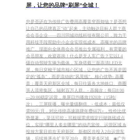
屏，让您的品牌“刷屏”全城！
您是否还在为传统广告费用高覆盖窄而烦恼？是否想
让自己的品牌真正“动”起来，主动触达目标人群？商
会会员企业——四川同城动线科技有限公司，致力于
用科技手段帮助中小企业实现低成本、高曝光的品牌
推广。现面向全体商会会员推出专属福利，有需要的
会员朋友，欢迎咨询！什么是无人车广告？它以L4
级自动驾驶车辆为载体，车身搭载三面高清LED大
屏，每日穿梭于城市核心区域，让您的广告不再是固
定的“孤岛”，而是流动的“风景线”。核心优势- 高覆
盖：覆盖天府新区全域，每日往返各大地铁口、商圈
等人流密集区，辐射百万人群。- 高频次：每日8:00
—20:00稳定运营，单屏日均播放1920次（15秒/
次），三屏联播，曝光量级翻倍。- 低成本：最低仅
需99元/月，对比传统高速路牌年费60万+，性价比优
势显著。- 灵活可控：可根据需求指定行驶路线或点
位，实现“哪里人多去哪里”的动态宣传。运营区域 &
投放方案目前在天府新区、新都区共投入2台运营车
辆，后续将逐步扩充至20台，覆盖更多区域。◉广告