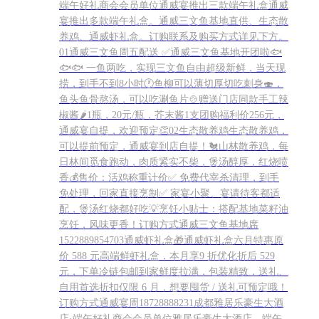
端午好礼商会会员单位通威宴推出三款端午礼盒通威
宴推出多款端午礼盒。通威三文鱼基地直供、生态散
养鸡、通威虾礼盒。订购联系及购买方式详见下方。
01通威三文鱼周五配送 ✅通威三文鱼基地开团啦🐟
🐟🐟 一鱼两吃，实现三文鱼自由超级新鲜，当天现
捞，到手不到8小时🕐鱼柳可以薄切厚切吃刺身🍣，
鱼头鱼骨熬汤，可以吃涮鱼片🍲赠送门店同款手工辣
椒酱🌶1瓶，20元/瓶，芥末酱1支团购福利价256元，
通威宴自提，欢迎预定👏02生态散养鸡生态散养鸡，
可以提前预定，通威宴到店自提！🐔山林散养鸡，每
日林间觅食跑动，肉质紧实不柴，煲汤醇厚，红烧喷
香💰售价：活鸡称重计价✅ 免费代宰杀清理，到手
免处理，回家直接烹制✅ 家宴小聚、宴请待客都适
配，煲汤红烧都好吃💡烹饪小贴士：搭配基地菜籽油
烹饪，风味更香！订购方式通威三文鱼基地席
1522889854703通威虾礼盒🎁通威虾礼盒六月特惠原
价 588 元高端鲜虾礼盒，本月享9 折优化折后 529
元，下单冷链包邮到家鲜度拉满，包装精致，送礼、
自用首选折扣仅限 6 月，想要囤货 / 送礼可预定哦！
订购方式通威宴周18728888231成都雅居乐豪生大酒
店·端午好礼商会会员单位雅居乐豪生大酒店，端午