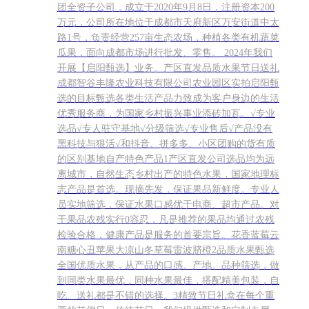
团全资子公司，成立于2020年9月8日，注册资本200
万元，公司所在地位于成都市天府新区万安街道中太
路1号，负责经营257亩生态农场，种植各类有机蔬菜
瓜果，面向成都市场进行批发、零售。 2024年我们
开展【启阳甄选】业务。产区直发品质水果节日送礼
成都智谷丰隆农业科技有限公司农业园区实拍启阳甄
选的目标甄选各类生活产品力致成为客户身边的生活
优秀服务商，为国家乡村振兴事业添砖加瓦。√专业
选品√专人驻守基地√分级筛选√专业售后√产品没有
黑科技与狠活√和抖音、拼多多、小区团购的货有质
的区别基地自产特色产品1产区直发公司选品均为远
离城市，自然生态乡村出产的特色水果，国家地理标
志产品是首选。现摘先发，保证果品新鲜度。专业人
员实地筛选，保证水果口感优于电商、超市产品。对
于果品农残实行0容忍，凡是推荐的果品均通过农残
检验合格，健康产品是服务的首要宗旨。花香蓝莓云
南糖心丑苹果大凉山冬草莓雷波脐橙2品质水果甄选
全国优质水果，从产品的口感、产地、品种筛选，做
到同类水果最优，同种水果最佳，搭配精美包装，自
吃、送礼都是不错的选择。3精致节日礼盒在每个重