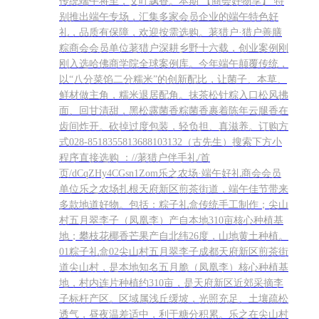
传统端午将至，艾叶飘香。本期 【商会好物享】 特
柑、不知火等明星产品还获得了绿色食品标志证明，这是对合作
擎说，目前合作社还需要有更大的平台去进行品牌推广，好的产
别推出端午专场，汇集多家会员企业的端午特色好
社产品最大的认可。正在采摘的果农走进基地的果园，记者看到
品已经有了，下一步就是如何让它们更加广泛地走进千家万户。
礼，品质有保障，欢迎按需选购。荖猎户·猎户善膳
一群忙碌的工人们正在加班加点地进行采摘作业，一排排茂密的
果园鸟瞰杜始擎与果农在采摘下一步，合作社将继续学习摸索，
粽商会会员单位荖猎户深耕乡野十六载，创业案例刚
树上缀满了红彤彤的果子，正静静等待着被送往各地的商超店
刚入选哈佛商学院全球案例库。今年端午颠覆传统，
希望在第一产业基础已经打牢的基础上，进一步发展第三产业，
铺。果园的大鹅 果园中，鹅、鸡等家禽悠闲地穿梭在果树下，几
以“八分菜馅二分糯米”的创新配比，让菌子、本草、
发展田园乡村旅游，带动周边采摘、餐饮、民宿、农事体验等发
只暴脾气的大白鹅还伸长了脖子进行热情的“欢迎”。原来这是基
鲜材做主角，糯米退居配角。抹茶松针粽入口松风拂
展，真正让乡亲们共同富裕起来，天府新区的乡村一定大有可
地所提倡的种养循环模式，果林下养殖家禽，产生的粪便会进入
面、回甘清甜，黑松露菌香粽菌香裹着陈年云腿香在
为。
沼气池，经过发酵后产生沼液，再用沼液浇灌果树，这对于果子
齿间炸开。砍掉过度包装，轻负担、真滋养。订购方
的品质无疑是最优的能量加持。一名返乡创业大学生的华丽转变
式028-8518355813688103132（古先生）搜索下方小
谈起当年开始做农业的经历，杜始擎感慨万千。他在大学期间便
程序直接选购 ：//荖猎户伴手礼/首
入了伍，退伍后才返回家乡开始创业，刚开始接触农业的他其实
页/dCqZHy4CGsn1Zom乐之农场·端午好礼商会会员
也并没有任何的经验和技术支撑，全凭着一腔孤勇闯进来，又靠
单位乐之农场扎根天府新区煎茶街道，端午佳节带来
着入伍期间所磨炼出的属于军人的意志力和耐心，才能有如今的
多款地道好物。包括：粽子礼盒传统手工制作；尖山
这一番天地。世纪红果业专业合作社，果园环境“其实籍田是我丈
村五月翠李子（凤凰李）产自本地310亩核心种植基
母娘的老家，我从小对田园生活特别向往的，也梦想着在农村拥
地；攀枝花椰香芒果产自北纬26度，山地黄土种植。
有一点属于自己的产业，那时候国家又倡导老百姓搞合作社和家
01粽子礼盒02尖山村五月翠李子成都天府新区煎茶街
庭农场，所以天时地利人和，我自然而然地走上了农业创业的道
道尖山村，是本地知名五月脆（凤凰李）核心种植基
地，村内连片种植约310亩，是天府新区近郊采摘李
路。”世纪红果业专业合作社，果园环境要想成功，光有一腔热情
子标杆产区。区域属浅丘缓坡，光照充足、土壤疏松
可不够。用杜始擎的话说，最初他搭的“草台班子”里的成员都是
透气，昼夜温差适中，利于糖分积累。乐之在尖山村
一知半解的，技术人员不够专业、品牌难以建立、产品不懂营