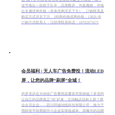
佳节推出一款粽子礼盒，品质甄选，包装雅致，并推
出专属优惠价格（具体优惠详见下方），订购联系及
购买方式详见下方。1特惠价格优惠价格：138元/盒
订购方式联系人：汪经理联系电话：18702875675
会员福利 | 无人车广告免费投！流动LED
屏，让您的品牌“刷屏”全城！
您是否还在为传统广告费用高覆盖窄而烦恼？是否想
让自己的品牌真正“动”起来，主动触达目标人群？商
会会员企业——四川同城动线科技有限公司，致力于
用科技手段帮助中小企业实现低成本、高曝光的品牌