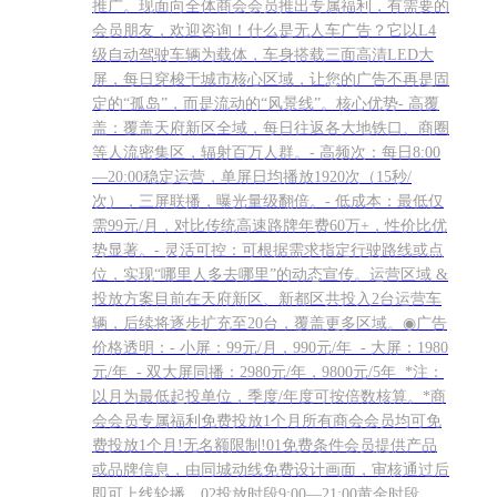
推广。现面向全体商会会员推出专属福利，有需要的
会员朋友，欢迎咨询！什么是无人车广告？它以L4
级自动驾驶车辆为载体，车身搭载三面高清LED大
屏，每日穿梭于城市核心区域，让您的广告不再是固
定的“孤岛”，而是流动的“风景线”。核心优势- 高覆
盖：覆盖天府新区全域，每日往返各大地铁口、商圈
等人流密集区，辐射百万人群。- 高频次：每日8:00
—20:00稳定运营，单屏日均播放1920次（15秒/
次），三屏联播，曝光量级翻倍。- 低成本：最低仅
需99元/月，对比传统高速路牌年费60万+，性价比优
势显著。- 灵活可控：可根据需求指定行驶路线或点
位，实现“哪里人多去哪里”的动态宣传。运营区域 &
投放方案目前在天府新区、新都区共投入2台运营车
辆，后续将逐步扩充至20台，覆盖更多区域。◉广告
价格透明：- 小屏：99元/月，990元/年 - 大屏：1980
元/年 - 双大屏同播：2980元/年，9800元/5年 *注：
以月为最低起投单位，季度/年度可按倍数核算。*商
会会员专属福利免费投放1个月所有商会会员均可免
费投放1个月!无名额限制!01免费条件会员提供产品
或品牌信息，由同城动线免费设计画面，审核通过后
即可上线轮播。02投放时段9:00—21:00黄金时段，