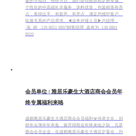
要的节假日、传统节日，我们提供甄选和定制专属、
个性化的中高端礼盒服务，选料优良，包装精美有亮
点，拿得出手、有新意、有亮点，满足您维护客户、
拓展关系的产品需求。​◀业务对接人员▶总经理
张 婷 139 8051 9897销售经理 袁有为 138 0801
8920
会员单位 | 雅居乐豪生大酒店商会会员年
终专属福利来咯
成都雅居乐豪生大酒店 商会会员福利🪭传承文化，别
样年会🎏年年有鱼，旗开得胜在年终来临之际，凡是
商会会员企业，在成都雅居乐豪生大酒店定宴会，均